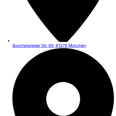
Boschetsrieder Str. 69, 81379 München