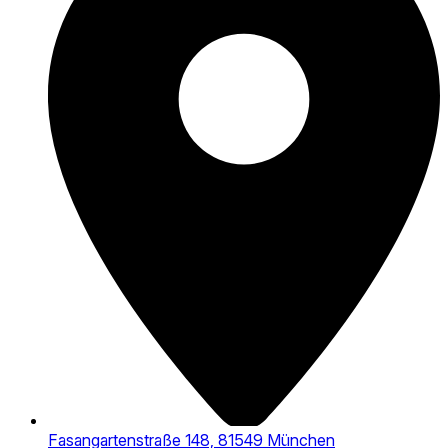
Fasangartenstraße 148, 81549 München