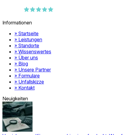
389
Bewertungen auf ProvenExpert.com
Informationen
MEISTERWERK Kfz-Gutachten München
» Startseite
» Leistungen
» Standorte
» Wissenswertes
» Über uns
» Blog
» Unsere Partner
» Formulare
» Unfallskizze
» Kontakt
Neuigkeiten