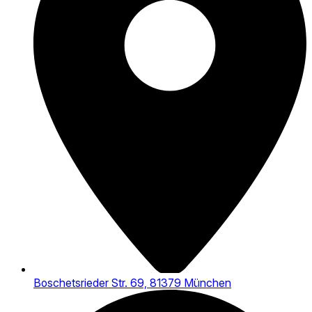
Boschetsrieder Str. 69, 81379 München